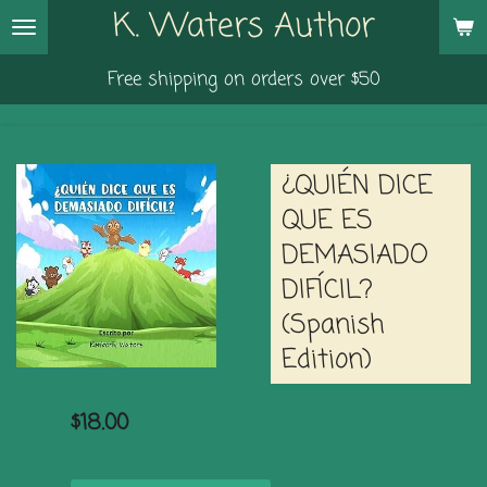
K. Waters Author
Skip
to
Free shipping on orders over $50
main
content
¿QUIÉN DICE
QUE ES
DEMASIADO
DIFÍCIL?
(Spanish
Edition)
$18.00